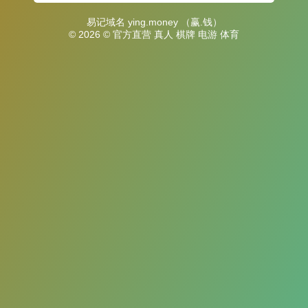
易记域名 ying.money （赢.钱）
© 2026 © 官方直营 真人 棋牌 电游 体育